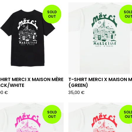
SOLD
SOL
OUT
OU
HIRT MERCI X MAISON MÈRE
T-SHIRT MERCI X MAISON M
ACK/WHITE
(GREEN)
00
€
35,00
€
SOLD
SOL
OUT
OU