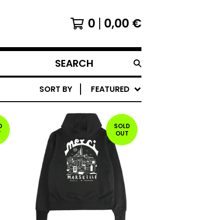
0
0,00
€
SEARCH
PRODUCTS
SORT BY
FEATURED
D
SOLD
T
OUT