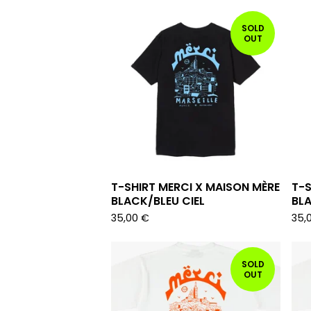
SOLD
OUT
T-SHIRT MERCI X MAISON MÈRE
T-S
BLACK/BLEU CIEL
BL
35,00
€
35,
SOLD
OUT