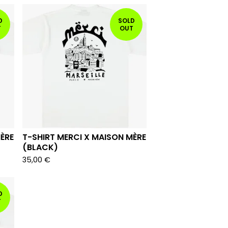
D
SOLD
T
OUT
ÈRE
T-SHIRT MERCI X MAISON MÈRE
(BLACK)
35,00
€
D
T